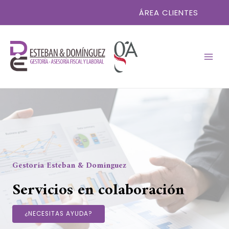
Ir
ÁREA CLIENTES
al
contenido
MAI
MEN
Gestoría Esteban & Domínguez
Servicios en colaboración
¿NECESITAS AYUDA?